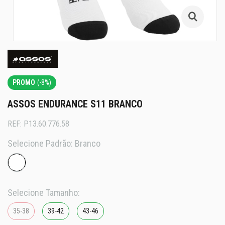
PROMO
(-8%)
ASSOS ENDURANCE S11 BRANCO
REF:
P13.60.776.58
Selecione Padrão:
Branco
Selecione Tamanho:
35-38
39-42
43-46