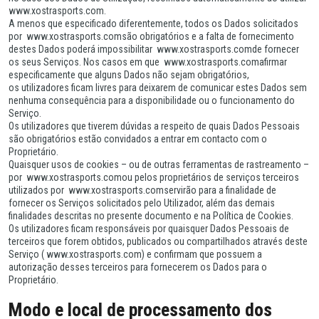
www.xostrasports.com.
A menos que especificado diferentemente, todos os Dados solicitados
por www.xostrasports.comsão obrigatórios e a falta de fornecimento
destes Dados poderá impossibilitar www.xostrasports.comde fornecer
os seus Serviços. Nos casos em que www.xostrasports.comafirmar
especificamente que alguns Dados não sejam obrigatórios,
os utilizadores ficam livres para deixarem de comunicar estes Dados sem
nenhuma consequência para a disponibilidade ou o funcionamento do
Serviço.
Os utilizadores que tiverem dúvidas a respeito de quais Dados Pessoais
são obrigatórios estão convidados a entrar em contacto com o
Proprietário.
Quaisquer usos de cookies – ou de outras ferramentas de rastreamento –
por www.xostrasports.comou pelos proprietários de serviços terceiros
utilizados por www.xostrasports.comservirão para a finalidade de
fornecer os Serviços solicitados pelo Utilizador, além das demais
finalidades descritas no presente documento e na Política de Cookies.
Os utilizadores ficam responsáveis por quaisquer Dados Pessoais de
terceiros que forem obtidos, publicados ou compartilhados através deste
Serviço ( www.xostrasports.com) e confirmam que possuem a
autorização desses terceiros para fornecerem os Dados para o
Proprietário.
Modo e local de processamento dos