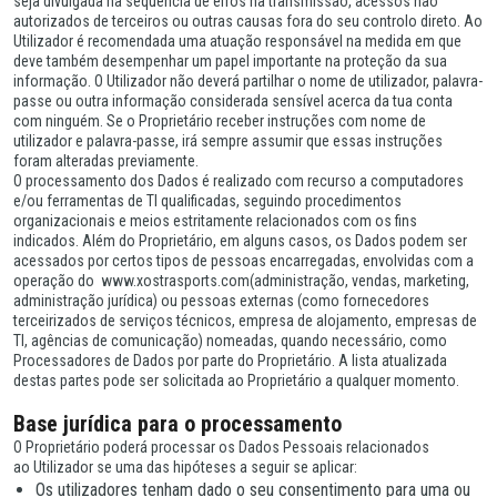
seja divulgada na sequência de erros na transmissão, acessos não
autorizados de terceiros ou outras causas fora do seu controlo direto. Ao
Utilizador é recomendada uma atuação responsável na medida em que
deve também desempenhar um papel importante na proteção da sua
informação. O Utilizador não deverá partilhar o nome de utilizador, palavra-
passe ou outra informação considerada sensível acerca da tua conta
com ninguém. Se o Proprietário receber instruções com nome de
utilizador e palavra-passe, irá sempre assumir que essas instruções
foram alteradas previamente.
O processamento dos Dados é realizado com recurso a computadores
e/ou ferramentas de TI qualificadas, seguindo procedimentos
organizacionais e meios estritamente relacionados com os fins
indicados. Além do Proprietário, em alguns casos, os Dados podem ser
acessados por certos tipos de pessoas encarregadas, envolvidas com a
operação do www.xostrasports.com(administração, vendas, marketing,
administração jurídica) ou pessoas externas (como fornecedores
terceirizados de serviços técnicos, empresa de alojamento, empresas de
TI, agências de comunicação) nomeadas, quando necessário, como
Processadores de Dados por parte do Proprietário. A lista atualizada
destas partes pode ser solicitada ao Proprietário a qualquer momento.
Base jurídica para o processamento
O Proprietário poderá processar os Dados Pessoais relacionados
ao Utilizador se uma das hipóteses a seguir se aplicar:
Os utilizadores tenham dado o seu consentimento para uma ou