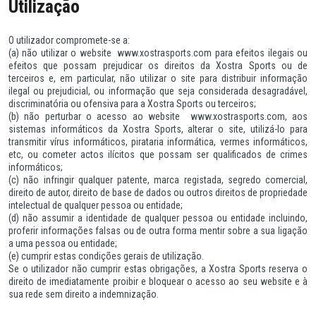
Utilização
O utilizador compromete-se a:
(a) não utilizar o website www.xostrasports.com para efeitos ilegais ou
efeitos que possam prejudicar os direitos da Xostra Sports ou de
terceiros e, em particular, não utilizar o site para distribuir informação
ilegal ou prejudicial, ou informação que seja considerada desagradável,
discriminatória ou ofensiva para a Xostra Sports ou terceiros;
(b) não perturbar o acesso ao website www.xostrasports.com, aos
sistemas informáticos da Xostra Sports, alterar o site, utilizá-lo para
transmitir vírus informáticos, pirataria informática, vermes informáticos,
etc, ou cometer actos ilícitos que possam ser qualificados de crimes
informáticos;
(c) não infringir qualquer patente, marca registada, segredo comercial,
direito de autor, direito de base de dados ou outros direitos de propriedade
intelectual de qualquer pessoa ou entidade;
(d) não assumir a identidade de qualquer pessoa ou entidade incluindo,
proferir informações falsas ou de outra forma mentir sobre a sua ligação
a uma pessoa ou entidade;
(e) cumprir estas condições gerais de utilização.
Se o utilizador não cumprir estas obrigações, a Xostra Sports reserva o
direito de imediatamente proibir e bloquear o acesso ao seu website e à
sua rede sem direito a indemnização.