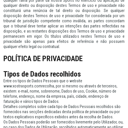
Qualquer falha por parte da Xostra Sports no exercício ou aplicação de
qualquer direito ou disposição destes Termos de uso e privacidade não
constituirá uma renúncia de tal direito ou disposição. Se qualquer
disposição destes Termos de uso e privacidade for considerada por um
tribunal de jurisdição competente como inválida, as partes concordam
que o tribunal deve tentar aplicar as intenções das partes reflectidas na
disposição, e as restantes disposições dos Termos de uso e privacidade
permanecem em vigor. Os títulos utilizados nestes Termos de uso e
privacidade são apenas para efeitos de referência e não possuem
qualquer efeito legal ou contratual.
POLÍTICA DE PRIVACIDADE
Tipos de Dados recolhidos
Entre os tipos de Dados Pessoais que o website
www.xostrasports.comrecolha, por si mesmo ou através de terceiros,
existem: e-mail, nome, sobrenome, Dados de uso, Cookie, número de
telefone, endereço, nome da empresa, país, cidade, endereço de
faturação e vários tipos de Dados.
Detalhes completos sobre cada tipo de Dados Pessoais recolhidos são
fornecidos nas secções dedicadas desta política de privacidade ou por
textos explicativos específicos exibidos antes da recolha de Dados.
Os Dados Pessoais poderão ser fornecidos livremente pelo Utilizador, ou,
no caso dos Dados de Utilização, recolhidos automaticamente ao utilizar