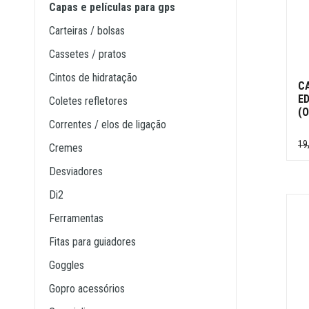
capas e películas para gps
carteiras / bolsas
cassetes / pratos
cintos de hidratação
C
ED
coletes refletores
(O
correntes / elos de ligação
19
cremes
desviadores
di2
ferramentas
fitas para guiadores
goggles
gopro acessórios