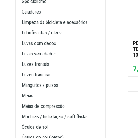
gps ciclismo
guiadores
limpeza da bicicleta e acessórios
lubrificantes / óleos
P
luvas com dedos
T
luvas sem dedos
10
luzes frontais
7
luzes traseiras
manguitos / pulsos
meias
meias de compressão
mochilas / hidratação / soft flasks
óculos de sol
óculos de sol (lentes)