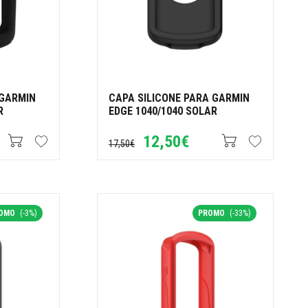
 GARMIN
CAPA SILICONE PARA GARMIN
R
EDGE 1040/1040 SOLAR
12,50€
17,50€
OMO
(-3%)
PROMO
(-33%)