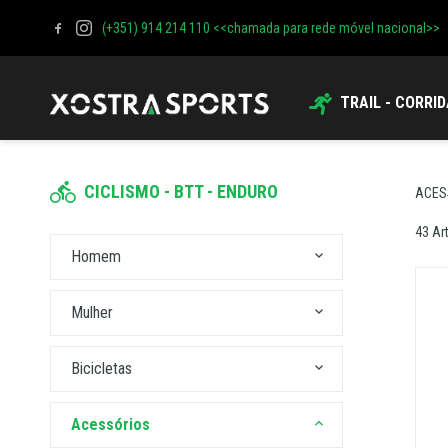
(+351) 914 214 110 <<chamada para rede móvel nacional>>
TRAIL - CORRI
CICLISMO - BTT - ENDURO
ACES
43 Ar
homem
mulher
bicicletas
acessórios