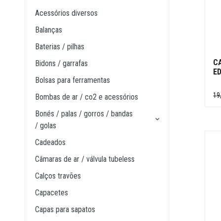
acessórios diversos
balanças
baterias / pilhas
C
bidons / garrafas
ED
bolsas para ferramentas
19
bombas de ar / co2 e acessórios
bonés / palas / gorros / bandas
/ golas
cadeados
câmaras de ar / válvula tubeless
calços travões
capacetes
capas para sapatos