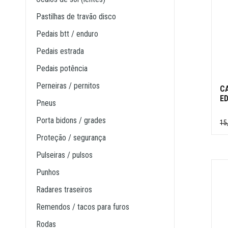
pastilhas de travão disco
pedais btt / enduro
pedais estrada
pedais potência
perneiras / pernitos
C
ED
pneus
porta bidons / grades
15
proteção / segurança
pulseiras / pulsos
punhos
radares traseiros
remendos / tacos para furos
rodas