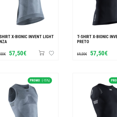
SHIRT X-BIONIC INVENT LIGHT
T-SHIRT X-BIONIC IN
INZA
PRETO
57,50€
57,50€
,00€
69,00€
PROMO
(-15%)
PR