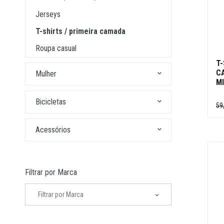
jerseys
t-shirts / primeira camada
roupa casual
T
C
mulher
MI
bicicletas
59
acessórios
Filtrar por Marca