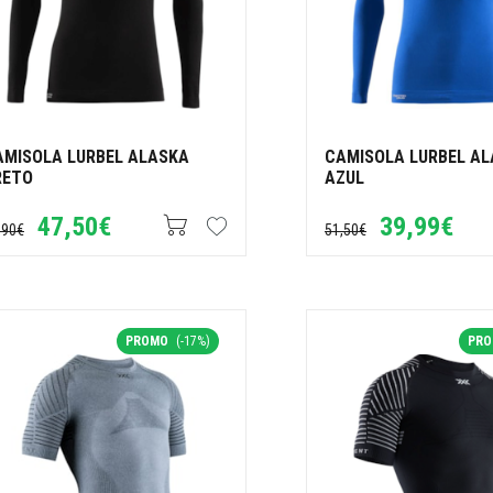
AMISOLA LURBEL ALASKA
CAMISOLA LURBEL A
RETO
AZUL
47,50€
39,99€
,90€
51,50€
PROMO
(-17%)
PR