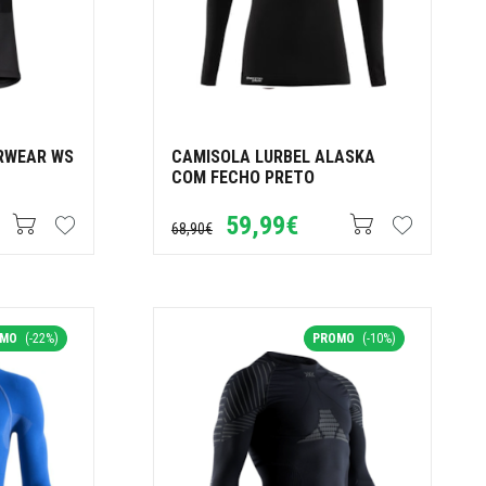
RWEAR WS
CAMISOLA LURBEL ALASKA
COM FECHO PRETO
59,99€
68,90€
OMO
(-22%)
PROMO
(-10%)