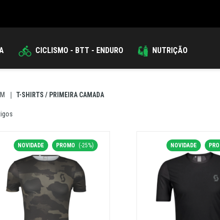
DA
CICLISMO - BTT - ENDURO
NUTRIÇÃO
EM
T-SHIRTS / PRIMEIRA CAMADA
tigos
NOVIDADE
PROMO
(-25%)
NOVIDADE
PR