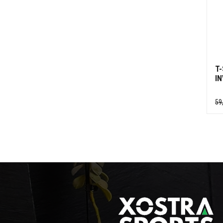
T-
IN
59