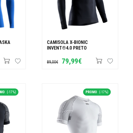
LASKA
CAMISOLA X-BIONIC
INVENT®4.0 PRETO
79,99€
89,00€
OMO
(-17%)
PROMO
(-17%)