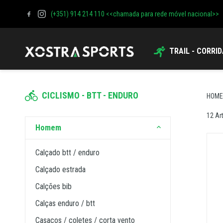
(+351) 914 214 110 <<chamada para rede móvel nacional>>
TRAIL - CORRI
CICLISMO - BTT - ENDURO
HOM
12 Ar
homem
calçado btt / enduro
calçado estrada
calções bib
calças enduro / btt
casacos / coletes / corta vento