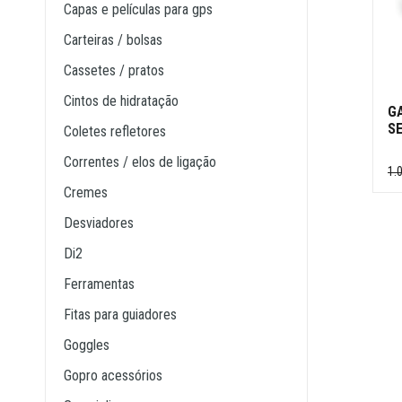
capas e películas para gps
carteiras / bolsas
cassetes / pratos
cintos de hidratação
GA
S
coletes refletores
correntes / elos de ligação
1.
cremes
desviadores
di2
ferramentas
fitas para guiadores
goggles
gopro acessórios