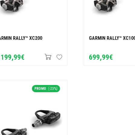
ARMIN RALLY™ XC200
GARMIN RALLY™ XC10
.199,99€
699,99€
PROMO
(-23%)