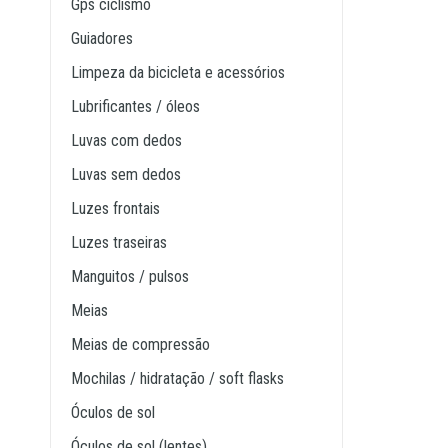
gps ciclismo
guiadores
limpeza da bicicleta e acessórios
lubrificantes / óleos
luvas com dedos
luvas sem dedos
luzes frontais
luzes traseiras
manguitos / pulsos
meias
meias de compressão
mochilas / hidratação / soft flasks
óculos de sol
óculos de sol (lentes)