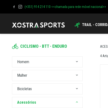
(+351) 914 214 110 <<chamada para rede móvel nacional>>
TRAIL - CORRI
CICLISMO - BTT - ENDURO
ACES
4 Art
homem
mulher
bicicletas
acessórios