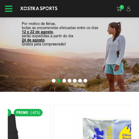
0
PROMO
(-62%)