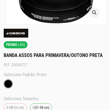
PROMO
(-6%)
BANDA ASSOS PARA PRIMAVERA/OUTONO PRETA
REF:
20094727
Selecione Padrão:
Preto
Selecione Tamanho:
0 (48-53 cm)
I (51-58 cm)