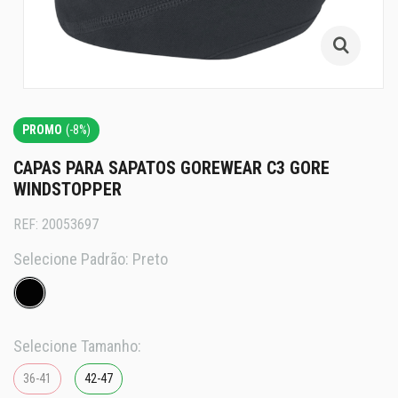
PROMO
(-8%)
CAPAS PARA SAPATOS GOREWEAR C3 GORE
WINDSTOPPER
REF:
20053697
Selecione Padrão:
Preto
Selecione Tamanho:
36-41
42-47