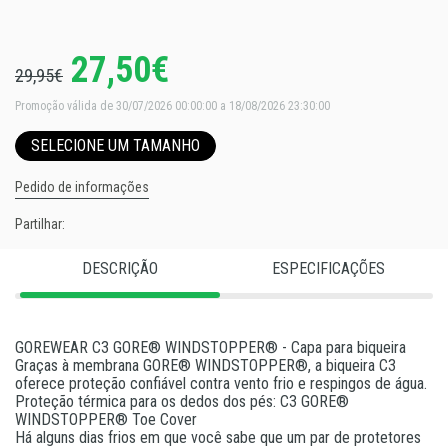
27,50€
29,95€
Promoção válida de 30/07/2026 00:00:00 a 18/08/2026 23:30:00
SELECIONE UM TAMANHO
Pedido de informações
Partilhar:
DESCRIÇÃO
ESPECIFICAÇÕES
GOREWEAR C3 GORE® WINDSTOPPER® - Capa para biqueira
Graças à membrana GORE® WINDSTOPPER®, a biqueira C3
oferece proteção confiável contra vento frio e respingos de água.
Proteção térmica para os dedos dos pés: C3 GORE®
WINDSTOPPER® Toe Cover
Há alguns dias frios em que você sabe que um par de protetores