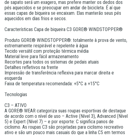
de sapato será um exagero, mas prefere manter os dedos dos
pés aquecidos e se preocupar em andar de bicicleta. É aí que
essas capas de biqueira se encaixam. Elas manterão seus pés
aquecidos em dias frios e secos.
Características Capa de biqueira C3 GORE® WINDSTOPPER®
Produto GORE® WINDSTOPPER®: totalmente à prova de vento,
extremamente respirável e repelente à água
Tecido versátil com proteção térmica média
Material leve para fácil armazenamento
Recortes para todos os sistemas de pedais atuais
Detalhes refletivos na frente
Impressão de transferência reflexiva para marcar direita e
esquerda
Faixa de temperatura recomendada: +5°C a +15°C
Tecnologias
C3 – ATIVO
A GORE® WEAR categoriza suas roupas esportivas de destaque
de acordo com o nível de uso – Active (Nível 3), Advanced (Nível
5) e Expert (Nível 7) – e por esporte: C significa panos de
ciclismo. As roupas C3 são projetadas para ciclismo recreativo
ativo e são um pouco mais casuais do que a linha C5 em termos