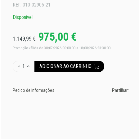
REF:
010-02905-21
Disponível
975,00 €
1.149,99 €
Promoção válida de 30/07/2026 00:00:00 a 18/08/2026 23:30:00
1
ADICIONAR AO CARRINHO
Partilhar:
Pedido de informações