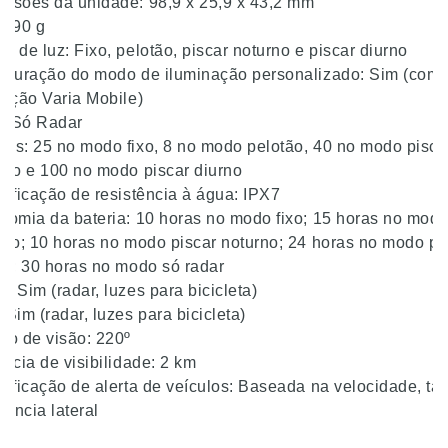
nsões da unidade: 98,9 x 25,9 x 43,2 mm
: 90 g
s de luz: Fixo, pelotão, piscar noturno e piscar diurno
iguração do modo de iluminação personalizado: Sim (com 
cação Varia Mobile)
o Só Radar
ns: 25 no modo fixo, 8 no modo pelotão, 40 no modo pisca
rno e 100 no modo piscar diurno
sificação de resistência à água: IPX7
nomia da bateria: 10 horas no modo fixo; 15 horas no mod
tão; 10 horas no modo piscar noturno; 24 horas no modo pi
no; 30 horas no modo só radar
: Sim (radar, luzes para bicicleta)
 Sim (radar, luzes para bicicleta)
lo de visão: 220º
ância de visibilidade: 2 km
sificação de alerta de veículos: Baseada na velocidade, t
tância lateral
nce mínimo de deteção de veículos: 175 m