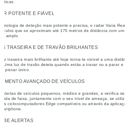
ísticas:
AR POTENTE E FIÁVEL
ecnologia de deteção mais potente e precisa, o radar Varia Rear
veículos que se aproximam até 175 metros de distância com um 
ais amplo.
ES TRASEIRA E DE TRAVÃO BRILHANTES
luz traseira mais brilhante até hoje torna-te visível a uma distânc
m. Uma luz de travão deteta quando estás a travar ou a parar e e
de piscar único.
UIMENTO AVANÇADO DE VEÍCULOS
a alertas de veículos pequenos, médios e grandes, e verifica se 
 muda de faixa, juntamente com o seu nível de ameaça, se utiliza
imos ciclocomputadores Edge compatíveis ou através da aplicação
smartphone.
EBE ALERTAS