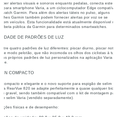
ceber alertas visuais e sonoros enquanto pedalas, conecta este r
ão para smartphone Varia, a um ciclocomputador Edge compatível
twatch Garmin. Para além dos alertas táteis no pulso, alguns
tches Garmin também podem fornecer alertas por voz se se
arem veículos. Esta funcionalidade está atualmente disponível no
a beta pública da Garmin para determinados smartwatches.
IEDADE DE PADRÕES DE LUZ
entre quatro padrões de luz diferentes: piscar diurno, piscar notu
o e modo pelotão, que não incomoda os olhos dos ciclistas à tua 
teus próprios padrões de luz personalizados na aplicação Varia d
one.
IGN COMPACTO
n compacto e elegante e o novo suporte para espigão de selim p
aria RearVue 820 se adapte perfeitamente a quase qualquer bicic
 ou gravel, sendo também compatível com o kit de montagem par
 de selim Varia (vendido separadamente).
icações físicas e de desempenho: