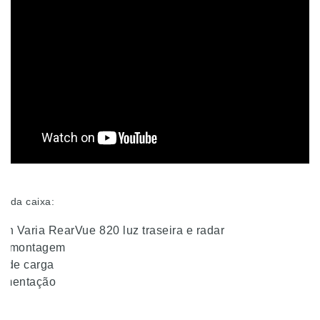
o da caixa:
in Varia RearVue 820 luz traseira e radar
de montagem
 de carga
umentação