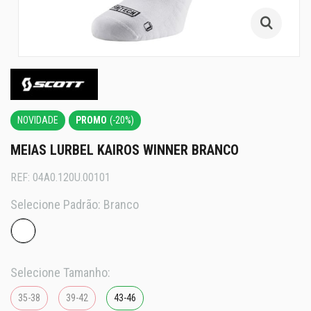
NOVIDADE
PROMO
(-20%)
MEIAS LURBEL KAIROS WINNER BRANCO
REF:
04A0.120U.00101
Selecione Padrão:
Branco
Selecione Tamanho:
35-38
39-42
43-46