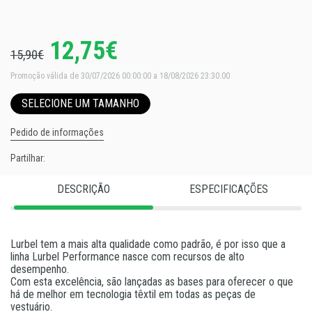
12,75€
15,90€
Promoção válida de 30/07/2026 00:00:00 a 18/08/2026 23:30:00
SELECIONE UM TAMANHO
Pedido de informações
Partilhar:
DESCRIÇÃO
ESPECIFICAÇÕES
Lurbel tem a mais alta qualidade como padrão, é por isso que a
linha Lurbel Performance nasce com recursos de alto
desempenho.
Com esta excelência, são lançadas as bases para oferecer o que
há de melhor em tecnologia têxtil em todas as peças de
vestuário.