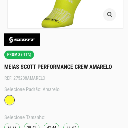
PROMO
(-11%)
MEIAS SCOTT PERFORMANCE CREW AMARELO
REF:
275238AMARELO
Selecione Padrão:
Amarelo
Selecione Tamanho:
36-38
39-41
42-44
45-47