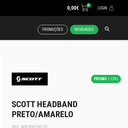
0
0,00€
LOGIN
PROMOÇÕES
NOVIDADES
PROMO
(-13%)
SCOTT HEADBAND
PRETO/AMARELO
REF:
408706PRETO