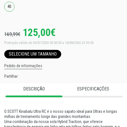
40
125,00€
169,99€
Promoção válida de 30/07/2026 00:00:00 a 18/08/2026 23:30:00
SELECIONE UM TAMANHO
Pedido de informações
Partilhar:
DESCRIÇÃO
ESPECIFICAÇÕES
O SCOTT Kinabalu Ultra RC é o nosso sapato ideal para Ultras e longas
milhas de treinamento longe das grandes montanhas.
Uma combinação da nossa sola Hybrid Traction, que oferece
transferência de energia em linha reta em trilhas feitas pelo homem, e o