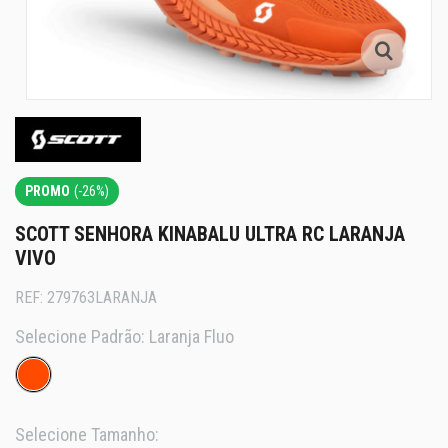
PROMO
(-26%)
SCOTT SENHORA KINABALU ULTRA RC LARANJA
VIVO
REF:
279763LARANJA
Selecione Padrão:
Laranja Fluo
Selecione Tamanho: