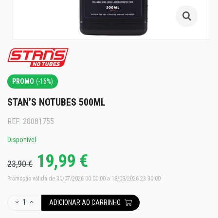
PROMO
(-16%)
STAN’S NOTUBES 500ML
REF:
20081755
Disponível
19,99 €
23,90 €
Promoção válida de 30/07/2026 00:00:00 a 18/08/2026 23:30:00
1
ADICIONAR AO CARRINHO