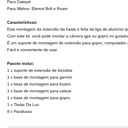
Para Cateyel
Para Wahoo: Elemnt Bolt e Roam
Características:
Esta montagem da extensão da haste é feita da liga de alumínio qua
Com este kit, você pode montar a câmera gps ou gopro no guiador
É um suporte de montagem de extensão para gopro, computador ga
Fácil e conveniente de usar.
Pacote inclui:
1 x suporte de extensão de bicicleta
1 x base de montagem para garmin
1 x base de montagem para bryton
1 x base de montagem para cateye
1 x base de montagem para gopro
1 x Titular Da Luz
8 x Parafusos