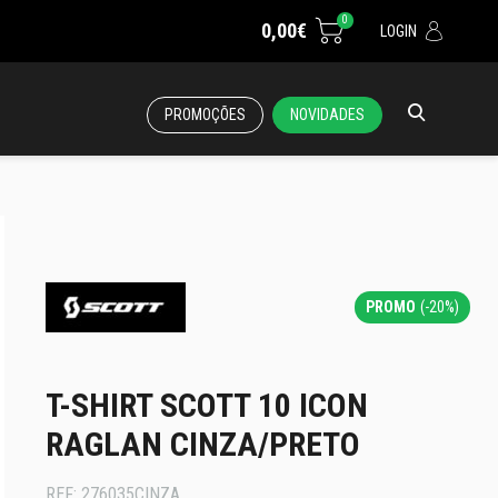
0
0,00€
LOGIN
PROMOÇÕES
NOVIDADES
PROMO
(-20%)
T-SHIRT SCOTT 10 ICON
RAGLAN CINZA/PRETO
REF:
276035CINZA