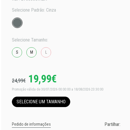
Selecione Padrão:
Cinza
Selecione Tamanho:
S
M
L
19,99€
24,99€
Promoção válida de 30/07/2026 00:00:00 a 18/08/2026 23:30:00
SELECIONE UM TAMANHO
Partilhar:
Pedido de informações